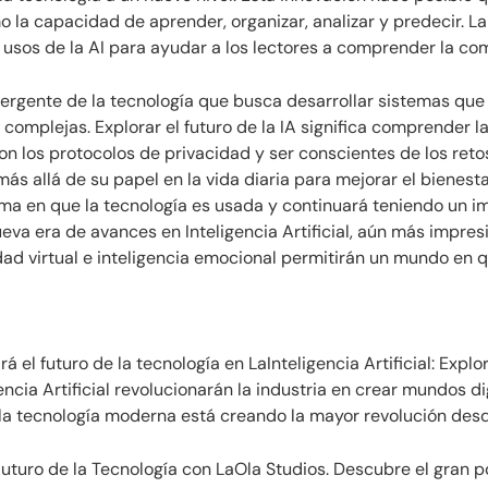
a capacidad de aprender, organizar, analizar y predecir. La I
s usos de la AI para ayudar a los lectores a comprender la co
emergente de la tecnología que busca desarrollar sistemas qu
complejas. Explorar el futuro de la IA significa comprender la
n los protocolos de privacidad y ser conscientes de los retos
más allá de su papel en la vida diaria para mejorar el bienes
 forma en que la tecnología es usada y continuará teniendo un
va era de avances en Inteligencia Artificial, aún más impresi
ad virtual e inteligencia emocional permitirán un mundo en que
á el futuro de la tecnología en LaInteligencia Artificial: Expl
encia Artificial revolucionarán la industria en crear mundos di
a tecnología moderna está creando la mayor revolución desde
 Futuro de la Tecnología con LaOla Studios. Descubre el gran pot